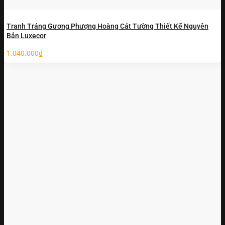
Tranh Tráng Gương Phượng Hoàng Cát Tường Thiết Kế Nguyên
Bản Luxecor
1.040.000
₫