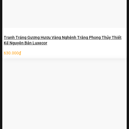
Tranh Tráng Gương Hươu Vàng Nghênh Trăng Phong Thủy Thiết
Kế Nguyên Bản Luxecor
630.000
₫