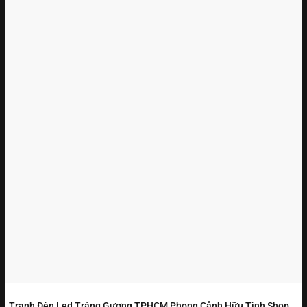
Tranh Đèn Led Tráng Gương TPHCM Phong Cảnh Hữu Tình Shop