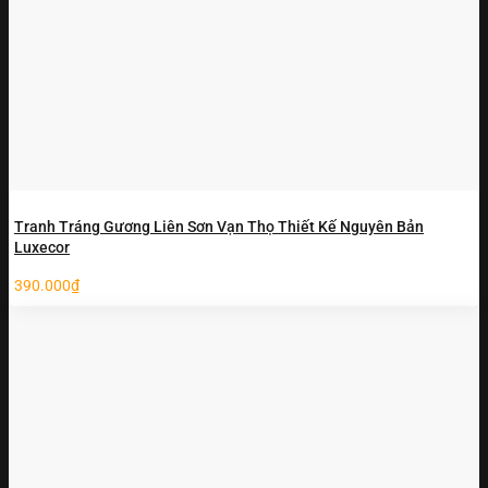
Tranh Tráng Gương Liên Sơn Vạn Thọ Thiết Kế Nguyên Bản
Luxecor
390.000
₫