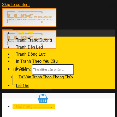
Skip to content
Trang chủ
Tranh Tráng Gương
Tranh Đèn Led
Tranh Động Lực
In Tranh Theo Yêu Cầu
Blogs
Tìm kiếm:
Tư Vấn Tranh Theo Phong Thủy
Liên hệ
Giỏ hàng