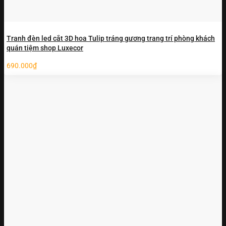
Tranh đèn led cắt 3D hoa Tulip tráng gương trang trí phòng khách
quán tiệm shop Luxecor
690.000
₫