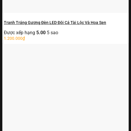
Tranh Tráng Gương Đèn LED Đôi Cá Tài Lộc Và Hoa Sen
Được xếp hạng
5.00
5 sao
1.200.000
₫