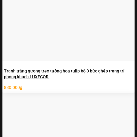
Tranh tráng gương treo tường hoa tulip bộ 3 bức ghép trang trí
phòng khách LUXECOR
830.000
₫