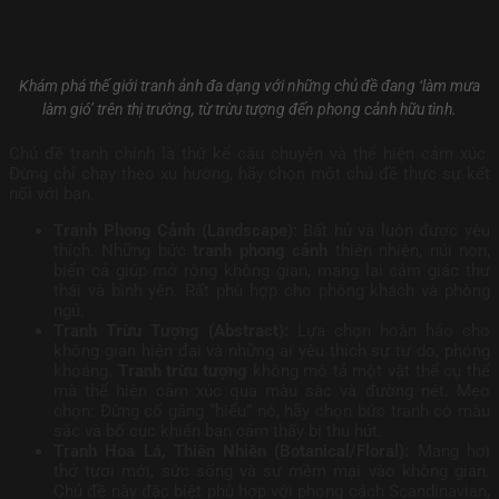
Khám phá thế giới tranh ảnh đa dạng với những chủ đề đang ‘làm mưa
làm gió’ trên thị trường, từ trừu tượng đến phong cảnh hữu tình.
Chủ đề tranh chính là thứ kể câu chuyện và thể hiện cảm xúc.
Đừng chỉ chạy theo xu hướng, hãy chọn một chủ đề thực sự kết
nối với bạn.
Tranh Phong Cảnh (Landscape):
Bất hủ và luôn được yêu
thích. Những bức
tranh phong cảnh
thiên nhiên, núi non,
biển cả giúp mở rộng không gian, mang lại cảm giác thư
thái và bình yên. Rất phù hợp cho phòng khách và phòng
ngủ.
Tranh Trừu Tượng (Abstract):
Lựa chọn hoàn hảo cho
không gian hiện đại và những ai yêu thích sự tự do, phóng
khoáng.
Tranh trừu tượng
không mô tả một vật thể cụ thể
mà thể hiện cảm xúc qua màu sắc và đường nét. Mẹo
chọn: Đừng cố gắng “hiểu” nó, hãy chọn bức tranh có màu
sắc và bố cục khiến bạn cảm thấy bị thu hút.
Tranh Hoa Lá, Thiên Nhiên (Botanical/Floral):
Mang hơi
thở tươi mới, sức sống và sự mềm mại vào không gian.
Chủ đề này đặc biệt phù hợp với phong cách Scandinavian,