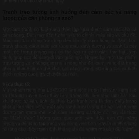
lại niềm vui cho bạn mỗi ngày.
Tranh treo tường ảnh hưởng đến cảm xúc và năng
lượng của căn phòng ra sao?
Một bức tranh có khả năng thiết lập “giai điệu” cảm xúc cho cả
căn phòng. Điều này đến từ hai yếu tố chính: màu sắc và chủ đề.
Màu sắc tác động trực tiếp đến tâm lý của chúng ta. Một bức
tranh phong cảnh biển với tông màu xanh dương và xanh lá cây
mát mẻ trong phòng ngủ có thể tạo ra cảm giác thư thái, yên
bình, giúp bạn dễ dàng đi vào giấc ngủ. Ngược lại, một tác phẩm
trừu tượng với những gam màu nóng như đỏ, cam, vàng đặt trong
phòng khách lại có thể khơi gợi năng lượng, sự sáng tạo và kích
thích những cuộc trò chuyện sôi nổi.
Ví dụ thực tế:
Một khách hàng của LUXECOR làm việc trong lĩnh vực sáng tạo
và thường xuyên cảm thấy bí ý tưởng khi làm việc tại nhà. Sau
khi được tư vấn, anh đã thay bức tranh hoa lá đơn điệu trong
phòng làm việc bằng một bức tranh trừu tượng đa sắc với những
đường nét mạnh mẽ. Anh chia sẻ rằng sự thay đổi này đã thực
sự “đánh thức” không gian, giúp anh cảm thấy tràn đầy năng
lượng và dễ dàng tập trung vào công việc hơn. Đây là minh chứng
rõ ràng cho thấy tranh ảnh không chỉ để ngắm mà còn để “cảm”.