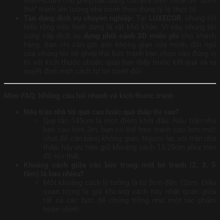
WallPicture cho phép bạn dùng camera điện thoại để “ướm
thử” tranh lên tường nhà mình theo đúng tỷ lệ thực tế.
Tận dụng dịch vụ chuyên nghiệp:
Tại
LUXECOR
, chúng tôi
hiểu rằng việc hình dung là rất khó khăn. Vì vậy, chúng tôi
cung cấp dịch vụ
dựng phối cảnh 3D miễn phí
cho khách
hàng. Bạn chỉ cần gửi ảnh không gian của mình, đội ngũ
của chúng tôi sẽ ghép thử bức tranh bạn chọn vào đúng vị
trí với kích thước chuẩn, giúp bạn thấy trước kết quả và ra
quyết định một cách tự tin tuyệt đối.
Mini-FAQ: Những câu hỏi nhanh về kích thước tranh
Nếu trần nhà tôi quá cao hoặc quá thấp thì sao?
Quy tắc 145cm là một điểm khởi đầu. Nếu trần nhà
bạn cao hơn 3m, bạn có thể treo tranh cao hơn một
chút để cân bằng không gian. Ngược lại, với trần nhà
thấp, hãy ưu tiên giữ khoảng cách 15-25cm phía trên
đồ nội thất.
Khoảng cách giữa các bức trong một bộ tranh (2, 3, 5
tấm) là bao nhiêu?
Một khoảng cách lý tưởng là từ 5cm đến 12cm. Điều
quan trọng là giữ khoảng cách này nhất quán giữa
tất cả các bức để chúng trông như một tác phẩm
hoàn chỉnh.