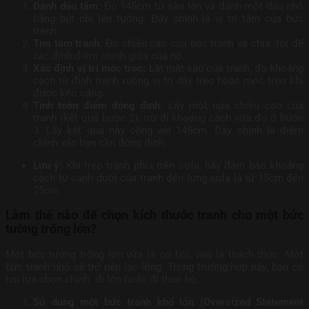
Đánh dấu tâm:
Đo 145cm từ sàn lên và đánh một dấu nhỏ
bằng bút chì lên tường. Đây chính là vị trí tâm của bức
tranh.
Tìm tâm tranh:
Đo chiều cao của bức tranh và chia đôi để
xác định điểm chính giữa của nó.
Xác định vị trí móc treo:
Lật mặt sau của tranh, đo khoảng
cách từ đỉnh tranh xuống vị trí dây treo hoặc móc treo khi
được kéo căng.
Tính toán điểm đóng đinh:
Lấy một nửa chiều cao của
tranh (kết quả bước 2), trừ đi khoảng cách vừa đo ở bước
3. Lấy kết quả này cộng với 145cm. Đây chính là điểm
chính xác bạn cần đóng đinh.
Lưu ý:
Khi treo tranh phía trên sofa, hãy đảm bảo khoảng
cách từ cạnh dưới của tranh đến lưng sofa là từ 15cm đến
25cm.
Làm thế nào để chọn kích thước tranh cho một bức
tường trống lớn?
Một bức tường trống lớn vừa là cơ hội, vừa là thách thức. Một
bức tranh nhỏ sẽ trở nên lạc lõng. Trong trường hợp này, bạn có
hai lựa chọn chính: đi lớn hoặc đi theo bộ.
Sử dụng một bức tranh khổ lớn (Oversized Statement