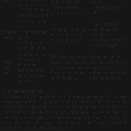
in theo yêu cầu.
sắc nét.
hàng trăm năm.
– Nhẹ, dễ treo,
– Dễ lau chùi, vệ
– Thể hiện đẳng
chống ẩm mốc tốt.
sinh.
cấp của gia chủ.
– Giá thành rất
– Bề mặt dễ bị
cao.
– Không có chiều
phản chiếu ánh
Nhược
– Cần thời gian
sâu và cảm xúc
sáng gây lóa.
điểm
đặt vẽ.
như tranh vẽ tay.
– Dễ trầy xước nếu
– Nặng, cần bảo
va chạm mạnh.
quản cẩn thận.
Không gian cổ
Hầu hết các phong
Không gian hiện
điển, tân cổ
Phù
cách: Hiện đại, Tối
đại, cao cấp. Phòng
điển, sang
hợp
giản, Scandinavian.
khách, sảnh, hoặc
trọng. Những
với
Phù hợp với ngân
những nơi cần điểm
người sưu tầm
sách đa dạng.
nhấn sang trọng.
nghệ thuật.
Kinh nghiệm thực tế:
Tại LUXECOR, chúng tôi nhận thấy
tranh canvas
in UV và
tranh
tráng gương
là hai lựa chọn được ưa chuộng nhất cho các căn
hộ và nhà phố hiện đại. Lý do là vì chúng cân bằng hoàn hảo giữa
thẩm mỹ, độ bền và chi phí. Với công nghệ in UV tiên tiến, các
sản phẩm của LUXECOR đảm bảo màu sắc bền bỉ, chống ẩm
mốc, giải quyết nỗi lo của khách hàng về chất lượng sản phẩm
trong điều kiện khí hậu Việt Nam.