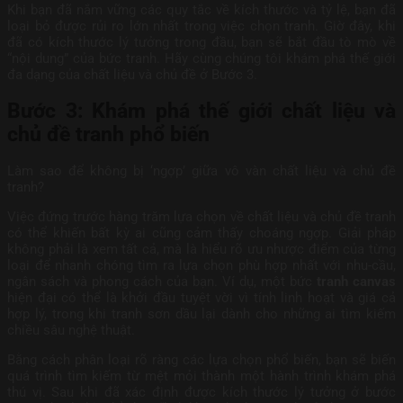
Khi bạn đã nắm vững các quy tắc về kích thước và tỷ lệ, bạn đã
loại bỏ được rủi ro lớn nhất trong việc chọn tranh. Giờ đây, khi
đã có kích thước lý tưởng trong đầu, bạn sẽ bắt đầu tò mò về
“nội dung” của bức tranh. Hãy cùng chúng tôi khám phá thế giới
đa dạng của chất liệu và chủ đề ở Bước 3.
Bước 3: Khám phá thế giới chất liệu và
chủ đề tranh phổ biến
Làm sao để không bị ‘ngợp’ giữa vô vàn chất liệu và chủ đề
tranh?
Việc đứng trước hàng trăm lựa chọn về chất liệu và chủ đề tranh
có thể khiến bất kỳ ai cũng cảm thấy choáng ngợp. Giải pháp
không phải là xem tất cả, mà là hiểu rõ ưu nhược điểm của từng
loại để nhanh chóng tìm ra lựa chọn phù hợp nhất với nhu-cầu,
ngân sách và phong cách của bạn. Ví dụ, một bức
tranh canvas
hiện đại có thể là khởi đầu tuyệt vời vì tính linh hoạt và giá cả
hợp lý, trong khi tranh sơn dầu lại dành cho những ai tìm kiếm
chiều sâu nghệ thuật.
Bằng cách phân loại rõ ràng các lựa chọn phổ biến, bạn sẽ biến
quá trình tìm kiếm từ mệt mỏi thành một hành trình khám phá
thú vị. Sau khi đã xác định được kích thước lý tưởng ở bước