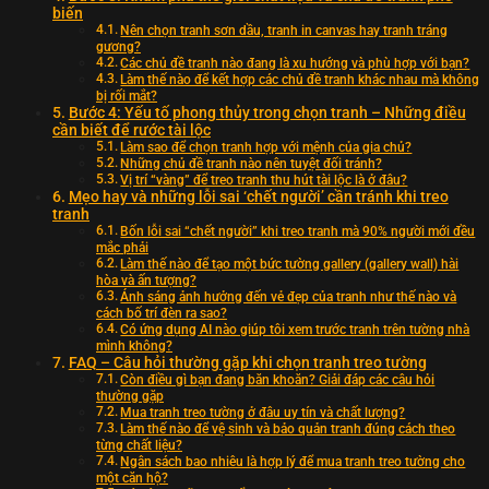
biến
Nên chọn tranh sơn dầu, tranh in canvas hay tranh tráng
gương?
Các chủ đề tranh nào đang là xu hướng và phù hợp với bạn?
Làm thế nào để kết hợp các chủ đề tranh khác nhau mà không
bị rối mắt?
Bước 4: Yếu tố phong thủy trong chọn tranh – Những điều
cần biết để rước tài lộc
Làm sao để chọn tranh hợp với mệnh của gia chủ?
Những chủ đề tranh nào nên tuyệt đối tránh?
Vị trí “vàng” để treo tranh thu hút tài lộc là ở đâu?
Mẹo hay và những lỗi sai ‘chết người’ cần tránh khi treo
tranh
Bốn lỗi sai “chết người” khi treo tranh mà 90% người mới đều
mắc phải
Làm thế nào để tạo một bức tường gallery (gallery wall) hài
hòa và ấn tượng?
Ánh sáng ảnh hưởng đến vẻ đẹp của tranh như thế nào và
cách bố trí đèn ra sao?
Có ứng dụng AI nào giúp tôi xem trước tranh trên tường nhà
mình không?
FAQ – Câu hỏi thường gặp khi chọn tranh treo tường
Còn điều gì bạn đang băn khoăn? Giải đáp các câu hỏi
thường gặp
Mua tranh treo tường ở đâu uy tín và chất lượng?
Làm thế nào để vệ sinh và bảo quản tranh đúng cách theo
từng chất liệu?
Ngân sách bao nhiêu là hợp lý để mua tranh treo tường cho
một căn hộ?