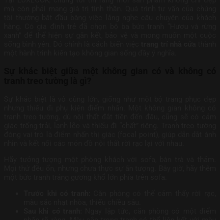
Tại LUXECOR, chúng tôi tin rằng mỗi sản phẩm không chỉ đẹp
mà còn phải mang giá trị tinh thần. Quá trình tư vấn của chúng
tôi thường bắt đầu bằng việc lắng nghe câu chuyện của khách
hàng. Có gia đình trẻ đã chọn bộ ba bức tranh “Hươu và rừng
xanh” để thể hiện sự gắn kết, bảo vệ và mong muốn một cuộc
sống bình yên. Đó chính là cách biến việc
trang trí nhà cửa
thành
một hành trình kiến tạo không gian sống đầy ý nghĩa.
Sự khác biệt giữa một không gian có và không có
tranh treo tường là gì?
Sự khác biệt là vô cùng lớn, giống như một bộ trang phục đẹp
nhưng thiếu đi phụ kiện điểm nhấn. Một không gian không có
tranh treo tường, dù nội thất đắt tiền đến đâu, cũng sẽ có cảm
giác trống trải, lạnh lẽo và thiếu đi “chất” riêng. Tranh treo tường
đóng vai trò là điểm nhấn thị giác (focal point), giúp dẫn dắt ánh
nhìn và kết nối các món đồ nội thất rời rạc lại với nhau.
Hãy tưởng tượng một phòng khách với sofa, bàn trà và thảm.
Mọi thứ đều ổn, nhưng chưa thực sự ấn tượng. Bây giờ, hãy thêm
một bức tranh tráng gương khổ lớn phía trên sofa.
Trước khi có tranh:
Căn phòng có thể cảm thấy rời rạc,
màu sắc nhạt nhòa, thiếu chiều sâu.
Sau khi có tranh:
Ngay lập tức, căn phòng có một điểm
nhấn rõ ràng. Màu sắc trong tranh có thể liên kết với màu