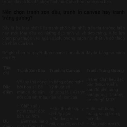
trước, đây là lúc để chọn “linh hồn” cho bức tranh của bạn.
Nên chọn tranh sơn dầu, tranh in canvas hay tranh
tráng gương?
Đây là ba loại chất liệu tranh phổ biến nhất trên thị trường hiện
nay, mỗi loại đều có những đặc tính và vẻ đẹp riêng. Việc lựa
chọn phụ thuộc vào ngân sách, phong cách nội thất và sở thích
cá nhân của bạn.
Để giúp bạn ra quyết định nhanh hơn, dưới đây là bảng so sánh
chi tiết:
Tiêu
Tranh Sơn Dầu
Tranh In Canvas
Tranh Tráng Gương
chí
In trên chất liệu đặc
Vẽ tay thủ công
In bằng công nghệ
biệt (Mica/Kính),
Đặc
bởi họa sĩ. Bề
kỹ thuật số
sau đó phủ bóng
điểm
mặt có độ sần,
(thường là UV) trên
như gương. Thường
nổi của vệt màu.
nền vải canvas.
có cốt gỗ MDF.
– Chiều sâu
– Giá thành hợp lý,
– Bề mặt bóng
nghệ thuật độc
dễ tiếp cận.
loáng, sang trọng,
bản, có hồn.
– Đa dạng mẫu
hiện đại.
Ưu
– Bền màu hàng
mã, chủ đề, có thể
– Màu sắc rực rỡ,
điểm
chục, thậm chí