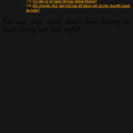
Có nên tự vẽ tranh để treo tường không?
Khi chuyển nhà, làm thế nào để đóng gói và vận chuyển tranh
an toàn?
Tại sao việc chọn tranh treo tường lại
quan trọng hơn bạn nghĩ?