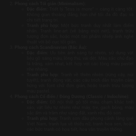
Phong cách Tối giản (Minimalism):
Đặc điểm:
Triết lý “less is more” – càng ít càng tốt.
Không gian thoáng đãng, hạn chế tối đa đồ đạc và
chi tiết trang trí.
Tranh phù hợp:
Một bức tranh duy nhất làm điểm
nhấn. Tranh line-art (vẽ bằng một nét), tranh trừu
tượng đơn sắc, hoặc một tác phẩm nhiếp ảnh nghệ
thuật với bố cục tối giản.
Phong cách Scandinavian (Bắc Âu):
Đặc điểm:
Ưu tiên ánh sáng tự nhiên, sử dụng vật
liệu gỗ sáng màu, lông thú, vải dệt. Màu sắc chủ đạo
là trắng, xám nhạt, kết hợp với các tông màu pastel
nhẹ nhàng.
Tranh phù hợp:
Tranh về thiên nhiên (rừng cây, núi
tuyết), tranh động vật, các câu trích dẫn truyền cảm
hứng với font chữ đơn giản, hoặc tranh trừu tượng
màu pastel.
Phong cách Cổ điển / Đông Dương (Classic / Indochine):
Đặc điểm:
Đồ nội thất gỗ tối màu, chạm khắc tinh
xảo; vật liệu tự nhiên như mây, tre, gạch bông; màu
sắc ấm và trầm như vàng đất, xanh rêu, đỏ son.
Tranh phù hợp:
Tranh sơn dầu phong cảnh làng quê
Việt Nam, tranh lụa vẽ thiếu nữ, tranh hoa sen, hoặc
các bức tranh có họa tiết, hoa văn truyền thống.