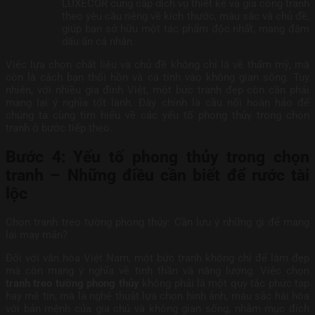
LUXECOR cung cấp dịch vụ thiết kế và gia công tranh
theo yêu cầu riêng về kích thước, màu sắc và chủ đề,
giúp bạn sở hữu một tác phẩm độc nhất, mang đậm
dấu ấn cá nhân.
Việc lựa chọn chất liệu và chủ đề không chỉ là về thẩm mỹ, mà
còn là cách bạn thổi hồn và cá tính vào không gian sống. Tuy
nhiên, với nhiều gia đình Việt, một bức tranh đẹp còn cần phải
mang lại ý nghĩa tốt lành. Đây chính là cầu nối hoàn hảo để
chúng ta cùng tìm hiểu về các yếu tố phong thủy trong chọn
tranh ở bước tiếp theo.
Bước 4: Yếu tố phong thủy trong chọn
tranh – Những điều cần biết để rước tài
lộc
Chọn tranh treo tường phong thủy: Cần lưu ý những gì để mang
lại may mắn?
Đối với văn hóa Việt Nam, một bức tranh không chỉ để làm đẹp
mà còn mang ý nghĩa về tinh thần và năng lượng. Việc chọn
tranh treo tường phong thủy
không phải là một quy tắc phức tạp
hay mê tín, mà là nghệ thuật lựa chọn hình ảnh, màu sắc hài hòa
với bản mệnh của gia chủ và không gian sống, nhằm mục đích