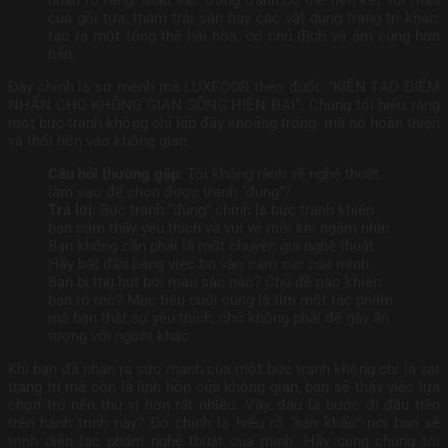
của gối tựa, thảm trải sàn hay các vật dụng trang trí khác,
tạo ra một tổng thể hài hòa, có chủ đích và ấm cúng hơn
hẳn.
Đây chính là sứ mệnh mà LUXECOR theo đuổi: “KIẾN TẠO ĐIỂM
NHẤN CHO KHÔNG GIAN SỐNG HIỆN ĐẠI”. Chúng tôi hiểu rằng
một bức tranh không chỉ lấp đầy khoảng trống, mà nó hoàn thiện
và thổi hồn vào không gian.
Câu hỏi thường gặp:
Tôi không rành về nghệ thuật,
làm sao để chọn được tranh “đúng”?
Trả lời:
Bức tranh “đúng” chính là bức tranh khiến
bạn cảm thấy yêu thích và vui vẻ mỗi khi ngắm nhìn.
Bạn không cần phải là một chuyên gia nghệ thuật.
Hãy bắt đầu bằng việc tin vào cảm xúc của mình.
Bạn bị thu hút bởi màu sắc nào? Chủ đề nào khiến
bạn tò mò? Mục tiêu cuối cùng là tìm một tác phẩm
mà bạn thật sự yêu thích, chứ không phải để gây ấn
tượng với người khác.
Khi bạn đã nhận ra sức mạnh của một bức tranh không chỉ là vật
trang trí mà còn là linh hồn của không gian, bạn sẽ thấy việc lựa
chọn trở nên thú vị hơn rất nhiều. Vậy, đâu là bước đi đầu tiên
trên hành trình này? Đó chính là hiểu rõ “sân khấu” nơi bạn sẽ
trình diễn tác phẩm nghệ thuật của mình. Hãy cùng chúng tôi