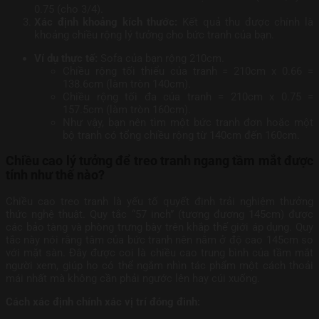
0.75 (cho 3/4).
Xác định khoảng kích thước:
Kết quả thu được chính là
khoảng chiều rộng lý tưởng cho bức tranh của bạn.
Ví dụ thực tế:
Sofa của bạn rộng 210cm.
Chiều rộng tối thiểu của tranh = 210cm x 0.66 =
138.6cm (làm tròn 140cm).
Chiều rộng tối đa của tranh = 210cm x 0.75 =
157.5cm (làm tròn 160cm).
Như vậy, bạn nên tìm một bức tranh đơn hoặc một
bộ tranh có tổng chiều rộng từ 140cm đến 160cm.
Chiều cao lý tưởng để treo tranh ngang tầm mắt được
tính như thế nào?
Chiều cao treo tranh là yếu tố quyết định trải nghiệm thưởng
thức nghệ thuật. Quy tắc “57 inch” (tương đương 145cm) được
các bảo tàng và phòng trưng bày trên khắp thế giới áp dụng. Quy
tắc này nói rằng tâm của bức tranh nên nằm ở độ cao 145cm so
với mặt sàn. Đây được coi là chiều cao trung bình của tầm mắt
người xem, giúp họ có thể ngắm nhìn tác phẩm một cách thoải
mái nhất mà không cần phải ngước lên hay cúi xuống.
Cách xác định chính xác vị trí đóng đinh: