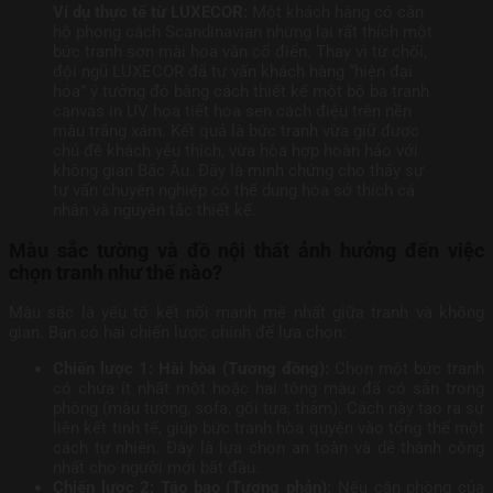
Ví dụ thực tế từ LUXECOR:
Một khách hàng có căn
hộ phong cách Scandinavian nhưng lại rất thích một
bức tranh sơn mài hoa văn cổ điển. Thay vì từ chối,
đội ngũ LUXECOR đã tư vấn khách hàng “hiện đại
hóa” ý tưởng đó bằng cách thiết kế một bộ ba tranh
canvas in UV họa tiết hoa sen cách điệu trên nền
màu trắng xám. Kết quả là bức tranh vừa giữ được
chủ đề khách yêu thích, vừa hòa hợp hoàn hảo với
không gian Bắc Âu. Đây là minh chứng cho thấy sự
tư vấn chuyên nghiệp có thể dung hòa sở thích cá
nhân và nguyên tắc thiết kế.
Màu sắc tường và đồ nội thất ảnh hưởng đến việc
chọn tranh như thế nào?
Màu sắc là yếu tố kết nối mạnh mẽ nhất giữa tranh và không
gian. Bạn có hai chiến lược chính để lựa chọn:
Chiến lược 1: Hài hòa (Tương đồng):
Chọn một bức tranh
có chứa ít nhất một hoặc hai tông màu đã có sẵn trong
phòng (màu tường, sofa, gối tựa, thảm). Cách này tạo ra sự
liên kết tinh tế, giúp bức tranh hòa quyện vào tổng thể một
cách tự nhiên. Đây là lựa chọn an toàn và dễ thành công
nhất cho người mới bắt đầu.
Chiến lược 2: Táo bạo (Tương phản):
Nếu căn phòng của