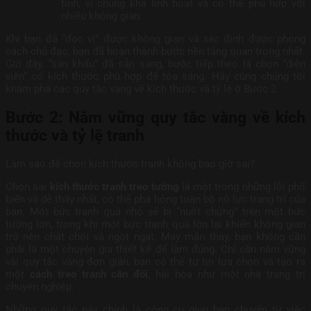
tính, vì chúng khá linh hoạt và có thể phù hợp với
nhiều không gian.
Khi bạn đã “đọc vị” được không gian và xác định được phong
cách chủ đạo, bạn đã hoàn thành bước nền tảng quan trọng nhất.
Giờ đây, “sân khấu” đã sẵn sàng, bước tiếp theo là chọn “diễn
viên” có kích thước phù hợp để tỏa sáng. Hãy cùng chúng tôi
khám phá các quy tắc vàng về kích thước và tỷ lệ ở Bước 2.
Bước 2: Nắm vững quy tắc vàng về kích
thước và tỷ lệ tranh
Làm sao để chọn kích thước tranh không bao giờ sai?
Chọn sai
kích thước tranh treo tường
là một trong những lỗi phổ
biến và dễ thấy nhất, có thể phá hỏng toàn bộ nỗ lực trang trí của
bạn. Một bức tranh quá nhỏ sẽ bị “nuốt chửng” trên một bức
tường lớn, trong khi một bức tranh quá lớn lại khiến không gian
trở nên chật chội và ngột ngạt. May mắn thay, bạn không cần
phải là một chuyên gia thiết kế để làm đúng. Chỉ cần nắm vững
vài quy tắc vàng đơn giản, bạn có thể tự tin lựa chọn và tạo ra
một
cách treo tranh cân đối
, hài hòa như một nhà trang trí
chuyên nghiệp.
Những quy tắc này chính là công cụ giúp bạn chuyển từ việc