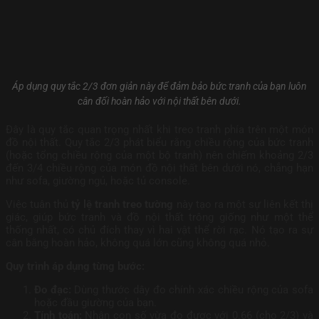
Áp dụng quy tắc 2/3 đơn giản này để đảm bảo bức tranh của bạn luôn
cân đối hoàn hảo với nội thất bên dưới.
Đây là quy tắc quan trọng nhất khi treo tranh phía trên một món
đồ nội thất. Quy tắc 2/3 phát biểu rằng chiều rộng của bức tranh
(hoặc tổng chiều rộng của một bộ tranh) nên chiếm khoảng 2/3
đến 3/4 chiều rộng của món đồ nội thất bên dưới nó, chẳng hạn
như sofa, giường ngủ, hoặc tủ console.
Việc tuân thủ
tỷ lệ tranh treo tường
này tạo ra một sự liên kết thị
giác, giúp bức tranh và đồ nội thất trông giống như một thể
thống nhất, có chủ đích thay vì hai vật thể rời rạc. Nó tạo ra sự
cân bằng hoàn hảo, không quá lớn cũng không quá nhỏ.
Quy trình áp dụng từng bước:
Đo đạc:
Dùng thước dây đo chính xác chiều rộng của sofa
hoặc đầu giường của bạn.
Tính toán:
Nhân con số vừa đo được với 0.66 (cho 2/3) và