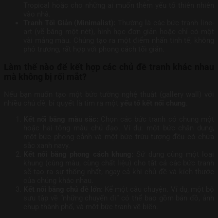
Tropical hoặc cho những ai muốn thêm yếu tố thiên nhiên
vào nhà.
Tranh Tối Giản (Minimalist):
Thường là các bức tranh line-
art (vẽ bằng một nét), hình học đơn giản hoặc chỉ có một
vài mảng màu. Chúng tạo ra một điểm nhấn tinh tế, không
phô trương, rất hợp với phong cách tối giản.
Làm thế nào để kết hợp các chủ đề tranh khác nhau
mà không bị rối mắt?
Nếu bạn muốn tạo một bức tường nghệ thuật (gallery wall) với
nhiều chủ đề, bí quyết là tìm ra một
yếu tố kết nối chung
.
Kết nối bằng màu sắc:
Chọn các bức tranh có chung một
hoặc hai tông màu chủ đạo. Ví dụ: một bức chân dung,
một bức phong cảnh và một bức trừu tượng đều có chứa
sắc xanh navy.
Kết nối bằng phong cách khung:
Sử dụng cùng một loại
khung (cùng màu, cùng chất liệu) cho tất cả các bức tranh
sẽ tạo ra sự thống nhất, ngay cả khi chủ đề và kích thước
của chúng khác nhau.
Kết nối bằng chủ đề lớn:
Kể một câu chuyện. Ví dụ, một bộ
sưu tập về “những chuyến đi” có thể bao gồm bản đồ, ảnh
chụp thành phố, và một bức tranh về biển.