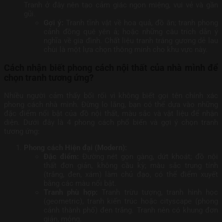
Tranh ở đây nên tạo cảm giác ngon miệng, vui vẻ và gần
gũi.
Gợi ý:
Tranh tĩnh vật về hoa quả, đồ ăn; tranh phong
cảnh đồng quê yên ả; hoặc những câu trích dẫn ý
nghĩa về gia đình. Chất liệu tranh tráng gương dễ lau
chùi là một lựa chọn thông minh cho khu vực này.
Cách nhận biết phong cách nội thất của nhà mình để
chọn tranh tương ứng?
Nhiều người cảm thấy bối rối vì không biết gọi tên chính xác
phong cách nhà mình. Đừng lo lắng, bạn có thể dựa vào những
đặc điểm nổi bật của đồ nội thất, màu sắc và vật liệu để nhận
diện. Dưới đây là 4 phong cách phổ biến và gợi ý chọn tranh
tương ứng:
Phong cách Hiện đại (Modern):
Đặc điểm:
Đường nét gọn gàng, dứt khoát; đồ nội
thất đơn giản, không cầu kỳ; màu sắc trung tính
(trắng, đen, xám) làm chủ đạo, có thể điểm xuyết
bằng các màu nổi bật.
Tranh phù hợp:
Tranh trừu tượng, tranh hình học
(geometric), tranh kiến trúc hoặc cityscape (phong
cảnh thành phố) đen trắng. Tranh nên có khung đơn
giản, mỏng.