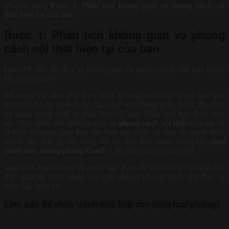
chuyển sang
Bước 1: Phân tích không gian và phong cách nội
thất hiện tại của bạn
.
Bước 1: Phân tích không gian và phong
cách nội thất hiện tại của bạn
Làm thế nào để ‘đọc vị’ không gian và phong cách nhà bạn trước
khi chọn tranh?
Để tránh sai lầm phổ biến nhất là mua một bức tranh bạn yêu
thích nhưng lại hoàn toàn “lạc quẻ” với không gian, bước đầu tiên
và quan trọng nhất là phải hiểu rõ “sân khấu” nơi bạn định treo
nó. Việc phân tích không gian và
phong cách nội thất
hiện tại sẽ
là kim chỉ nam giúp bạn thu hẹp lựa chọn và đưa ra quyết định
chính xác. Đây là nền tảng cốt lõi, đặc biệt quan trọng khi
chọn
tranh treo tường phòng khách
– bộ mặt của cả ngôi nhà.
Quá trình này không hề phức tạp. Bạn chỉ cần trả lời ba câu hỏi
đơn giản về chức năng của căn phòng, phong cách chủ đạo và
màu sắc hiện có.
Làm sao để chọn tranh phù hợp cho từng loại phòng?