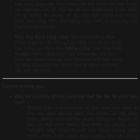
bạn đang dùng các màu trung tính, hãy chọn một bức tranh
có màu sắc rực rỡ, đối lập để tạo thành một điểm nhấn
(focal point) ấn tượng. Ví dụ, một bức tranh trừu tượng
màu cam cháy trên nền tường màu xám sẽ ngay lập tức
thu hút mọi ánh nhìn.
Mẹo ứng dụng công nghệ:
Bạn có thể dùng điện
thoại chụp lại căn phòng của mình, sau đó sử dụng
các công cụ online như
Adobe Color
hoặc ứng dụng
Coolors
để tự động trích xuất bảng màu chủ đạo.
Dựa vào bảng màu này, việc tìm kiếm một bức tranh
có tông màu phù hợp sẽ trở nên dễ dàng và chính
xác hơn rất nhiều.
Câu hỏi thường gặp:
Nhà tôi có nhiều phong cách nội thất lẫn lộn thì phải làm
sao?
Trả lời:
Đây là trường hợp rất phổ biến. Giải pháp là
hãy xác định phong cách nào chiếm ưu thế nhất
hoặc phong cách mà bạn muốn hướng tới. Ngoài ra,
bạn có thể chọn những bức tranh có phong cách
“chuyển tiếp” (transitional) như tranh phong cảnh
thiên nhiên hoặc tranh trừu tượng màu sắc trung