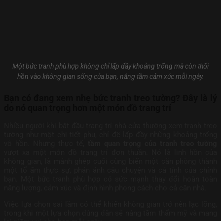
Một bức tranh phù hợp không chỉ lấp đầy khoảng trống mà còn thổi
hồn vào không gian sống của bạn, nâng tầm cảm xúc mỗi ngày.
Bạn có đang xem nhẹ bức tranh treo tường? Đây là lý
do nó quan trọng hơn một món đồ trang trí
Nhiều người khi bắt đầu trang trí nhà cửa thường xem tranh treo
tường như một chi tiết phụ, chỉ để lấp đầy những khoảng trống
vô hồn. Nhưng thực tế,
tầm quan trọng của tranh treo tường
vượt xa một món đồ trang trí đơn thuần. Nó là linh hồn của
không gian, là mảnh ghép cuối cùng biến một căn phòng thành
một tổ ấm thực sự, phản ánh câu chuyện và cá tính của chính
bạn. Một bức tranh phù hợp có sức mạnh thay đổi hoàn toàn
năng lượng, cảm xúc và định hình phong cách cho cả căn nhà.
Việc lựa chọn sai lầm có thể khiến không gian trở nên lạc lõng,
trong khi một lựa chọn đúng đắn sẽ nâng tầm thẩm mỹ và mang