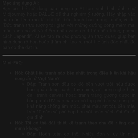
Mẹo ứng dụng AI:
Bạn có thể sử dụng các công cụ AI tạo sinh hình ảnh như
Midjourney hoặc DALL-E để thử nghiệm ý tưởng. Hãy nhập vào
các câu lệnh mô tả chi tiết bức tranh bạn mong muốn, ví dụ:
“Bức tranh trừu tượng tối giản với những đường cong mềm mại
màu xanh cổ vịt và điểm nhấn vàng gold trên nền trắng, phong
cách Japandi”. AI sẽ tạo ra các phương án trực quan, giúp bạn
hình dung rõ hơn hoặc thậm chí tạo ra một file ảnh độc nhất để
bạn có thể đặt in.
Mini-FAQ:
Hỏi: Chất liệu tranh nào bền nhất trong điều kiện khí hậu
nóng ẩm ở Việt Nam?
Đáp:
Tranh sơn dầu có độ bền vượt trội nếu được
bảo quản đúng cách. Tuy nhiên, với công nghệ hiện
đại, tranh canvas hoặc tranh tráng gương được in
bằng mực UV cao cấp và có lớp phủ bảo vệ cũng có
khả năng chống ẩm mốc, phai màu rất tốt, bền màu
trên 10 năm và phù hợp hơn với ngân sách đại đa số
gia đình.
Hỏi: Tôi có thể đặt thiết kế tranh theo chủ đề riêng của
mình không?
Đáp:
Hoàn toàn có thể. Nhiều đơn vị uy tín như