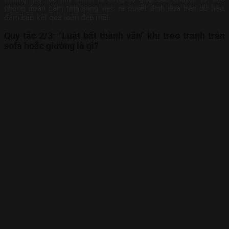
phỏng đoán cảm tính sang việc ra quyết định dựa trên dữ liệu,
đảm bảo kết quả luôn đẹp mắt.
Quy tắc 2/3: “Luật bất thành văn” khi treo tranh trên
sofa hoặc giường là gì?