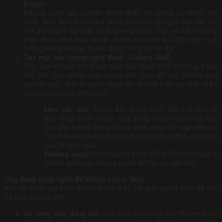
Piece):
Đây là cách tạo ra một điểm nhấn ấn tượng và mạnh mẽ
nhất. Một bức tranh duy nhất, cực lớn sẽ ngay lập tức thu
hút sự chú ý và định hình phong cách cho cả căn phòng.
Hãy chọn một bức tranh chiếm khoảng 60-75% diện tích
tường trống để tạo ra tác động thị giác tối đa.
Tạo một bức tường nghệ thuật (Gallery Wall):
Nếu bạn không tìm được một bức tranh khổ lớn ưng ý, hãy
thử kết hợp nhiều bức tranh nhỏ hơn để tạo thành một
gallery wall. Đây là cách tuyệt vời để thể hiện cá tính và kể
câu chuyện của riêng bạn.
Mẹo sắp xếp:
Trước khi đóng đinh, hãy cắt các tờ
giấy theo kích thước của từng khung tranh và dán
thử lên tường bằng băng dính giấy để sắp xếp bố
cục. Khi đã hài lòng, bạn chỉ việc đóng đinh vào vị trí
của từng tờ giấy.
Khoảng cách:
Giữ khoảng cách đồng đều (khoảng 5-
10cm) giữa các khung tranh để tạo sự gắn kết.
Ứng dụng công nghệ để không còn lo lắng:
Nỗi sợ chọn sai kích thước là có thật. Để giải quyết triệt để vấn
đề này, bạn có thể:
Sử dụng ứng dụng AR:
Các ứng dụng như Art Placer hoặc