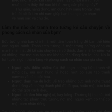
Mẹo nhỏ:
Trước khi chọn tranh, hãy tự hỏi mình: “Tôi
muốn cảm thấy thế nào khi ở trong căn phòng này?”
– Thư giãn, năng động, ấm cúng hay sang trọng? Câu
trả lời sẽ là kim chỉ nam giúp bạn thu hẹp lựa chọn
về màu sắc và chủ đề.
Làm thế nào để tranh treo tường kể câu chuyện về
phong cách cá nhân của bạn?
Bức tường nhà bạn chính là một tấm toan trắng để bạn thể hiện
con người mình. Tranh treo tường là một trong những công cụ
mạnh mẽ nhất để kể câu chuyện về sở thích, đam mê, kỷ niệm và
cả những ước mơ của bạn mà không cần dùng đến lời nói. Nó là
lời tuyên ngôn thầm lặng về
phong cách cá nhân
của gia chủ.
Người yêu thiên nhiên:
Có thể chọn những bức tranh về
rừng cây, núi non hùng vĩ hoặc một bộ sưu tập tranh
canvas về các loài hoa.
Người đam mê du lịch:
Sẽ treo những bức ảnh nghệ thuật
đen trắng về những thành phố đã đi qua, hoặc một bức bản
đồ thế giới cách điệu.
Người có tâm hồn nghệ sĩ, bay bổng:
Thường bị thu hút bởi
những tác phẩm trừu tượng, nơi mỗi người xem có thể có
một cảm nhận riêng.