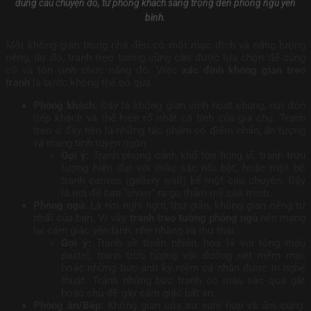
đúng câu chuyện đó, từ phòng khách sang trọng đến phòng ngủ yên
bình.
Mỗi không gian trong nhà đều có một mục đích và năng lượng
riêng, do đó, tranh treo tường cũng cần được lựa chọn để củng
cố và tôn vinh chức năng đó. Việc
xác định không gian treo
tranh
là bước không thể bỏ qua.
Phòng khách:
Đây là không gian sinh hoạt chung, nơi đón
tiếp khách và thể hiện rõ nhất cá tính của gia chủ. Tranh
treo ở đây nên là những tác phẩm có điểm nhấn, ấn tượng
và mang tính tuyên ngôn.
Gợi ý:
Tranh phong cảnh khổ lớn hùng vĩ, tranh trừu
tượng hiện đại với màu sắc nổi bật, hoặc một bộ
tranh canvas (gallery wall) kể một câu chuyện. Đây
là nơi để bạn “show” ra gu thẩm mỹ của mình.
Phòng ngủ:
Là nơi nghỉ ngơi, thư giãn, không gian riêng tư
nhất của bạn. Vì vậy,
tranh treo tường phòng ngủ
nên mang
lại cảm giác yên bình, nhẹ nhàng và thư thái.
Gợi ý:
Tranh về thiên nhiên, hoa lá với tông màu
pastel, tranh trừu tượng với đường nét mềm mại,
hoặc những bức ảnh kỷ niệm cá nhân được in nghệ
thuật. Tránh những bức tranh có màu sắc quá gắt
hoặc chủ đề gây cảm giác bất an.
Phòng ăn/Bếp:
Không gian của sự sum họp và ấm cúng.