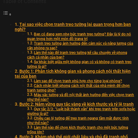
Table of Contents
Tại sao việc chọn tranh treo tường lại quan trọng hơn bạn
nghĩ?
Bạn có đang xem nhẹ bức tranh treo tường? Đây là lý do nó
quan trọng hơn một món đồ trang trí
Tranh treo tường ảnh hưởng đến cảm xúc và năng lượng của
căn phòng ra sao?
Làm thế nào để tranh treo tường kể câu chuyện về phong
cách cá nhân của bạn?
Sự khác biệt giữa một không gian có và không có tranh treo
tường là gì?
Bước 1: Phân tích không gian và phong cách nội thất hiện
tại của bạn
Làm sao để chọn tranh phù hợp cho từng loại phòng?
Cách nhận biết phong cách nội thất của nhà mình để chọn
tranh tương ứng?
Màu sắc tường và đồ nội thất ảnh hưởng đến việc chọn tranh
như thế nào?
Bước 2: Nắm vững quy tắc vàng về kích thước và tỷ lệ tranh
Quy tắc 2/3: “Luật bất thành văn” khi treo tranh trên sofa hoặc
giường là gì?
Chiều cao lý tưởng để treo tranh ngang tầm mắt được tính
như thế nào?
Làm thế nào để chọn kích thước tranh cho một bức tường
trống lớn?
Bước 3: Khám phá thế giới chất liệu và chủ đề tranh phổ