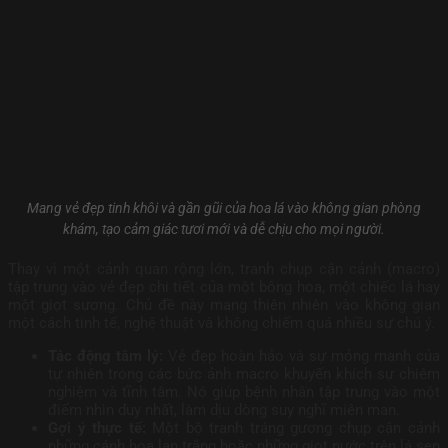
Mang vẻ đẹp tinh khôi và gần gũi của hoa lá vào không gian phòng
khám, tạo cảm giác tươi mới và dễ chịu cho mọi người.
Thay vì một cảnh quan rộng lớn, tranh chụp cận cảnh (macro)
tập trung vào vẻ đẹp chi tiết của một bông hoa, một chiếc lá hay
một giọt sương. Chủ đề này mang thiên nhiên vào không gian
một cách tinh tế, nghệ thuật và không chiếm quá nhiều sự chú ý.
Tác động tâm lý:
Vẻ đẹp hoàn hảo và sự mỏng manh của
tự nhiên trong các bức ảnh macro khuyến khích sự chiêm
nghiệm và tĩnh tâm. Nó giúp bệnh nhân tập trung vào một
điểm nhìn duy nhất, làm dịu dòng suy nghĩ miên man.
Gợi ý thực tế:
Một bộ tranh tráng gương chụp cận cảnh
những cánh hoa lan trắng hoặc những giọt nước trên lá sen