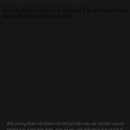
Đối với phòng khám nhi: Cần lưu ý gì khi chọn tranh
để tạo không gian thân thiện?
Biến phòng khám nhi thành một thế giới đầy màu sắc và niềm vui với
những bức tranh thân thiện, giúp trẻ em cảm thấy thoải mái và bớt lo