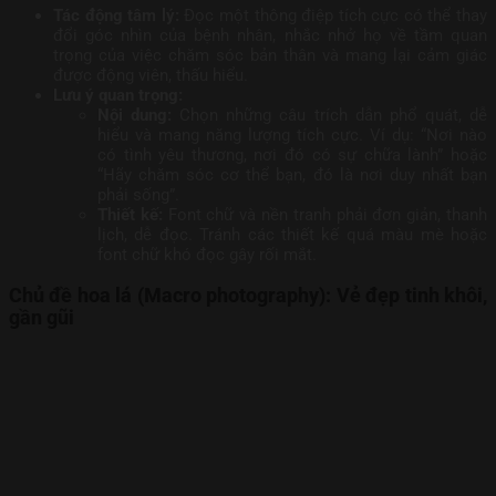
Tác động tâm lý:
Đọc một thông điệp tích cực có thể thay
đổi góc nhìn của bệnh nhân, nhắc nhở họ về tầm quan
trọng của việc chăm sóc bản thân và mang lại cảm giác
được động viên, thấu hiểu.
Lưu ý quan trọng:
Nội dung:
Chọn những câu trích dẫn phổ quát, dễ
hiểu và mang năng lượng tích cực. Ví dụ: “Nơi nào
có tình yêu thương, nơi đó có sự chữa lành” hoặc
“Hãy chăm sóc cơ thể bạn, đó là nơi duy nhất bạn
phải sống”.
Thiết kế:
Font chữ và nền tranh phải đơn giản, thanh
lịch, dễ đọc. Tránh các thiết kế quá màu mè hoặc
font chữ khó đọc gây rối mắt.
Chủ đề hoa lá (Macro photography): Vẻ đẹp tinh khôi,
gần gũi