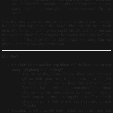
sẽ là điểm nhấn hoàn hảo cho phòng tư vấn hoặc khu vực
sau quầy lễ tân, tạo cảm giác tinh khôi, sạch sẽ và đầy sức
sống.
Việc lựa chọn giữa các chủ đề này có thể cần sự cân nhắc kỹ
lưỡng để phù hợp với đặc thù chuyên khoa và đối tượng bệnh
nhân. Một đơn vị chuyên nghiệp như LUXECOR có thể tư vấn sâu
hơn và thậm chí thiết kế riêng một bộ tranh kết hợp nhiều yếu tố,
đảm bảo phù hợp tuyệt đối với không gian và thông điệp mà
phòng khám của bạn muốn truyền tải.
Mini-FAQ:
Câu hỏi: Tôi có nên kết hợp nhiều chủ đề khác nhau trong
cùng một phòng khám không?
Trả lời:
Có thể, nhưng cần có chiến lược. Bạn nên
giữ sự nhất quán trong một khu vực chức năng (ví
dụ: toàn bộ sảnh chờ nên theo chủ đề thiên nhiên).
Tuy nhiên, bạn có thể sử dụng các chủ đề khác nhau
cho các khu vực riêng biệt (ví dụ: tranh hình học ở
hành lang, tranh hoa lá trong phòng tư vấn) miễn là
chúng có sự liên kết về màu sắc hoặc phong cách
tổng thể.
Câu hỏi: Làm thế nào để biết một bức tranh sẽ trông như