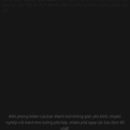
phá tại sao đây là một khoản đầu tư thông minh, không phải chi
phí.
Biến phòng khám của bạn thành một không gian yên bình, chuyên
nghiệp với tranh treo tường phù hợp. Khám phá ngay các lựa chọn tốt
nhất!