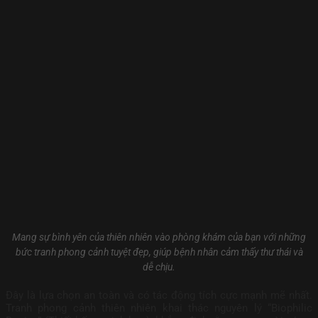
Mang sự bình yên của thiên nhiên vào phòng khám của bạn với những
bức tranh phong cảnh tuyệt đẹp, giúp bệnh nhân cảm thấy thư thái và
dễ chịu.
Đây là lựa chọn an toàn và có tác động tích cực mạnh mẽ nhất.
Tranh phong cảnh thiên nhiên khai thác nguyên lý “Biophilic