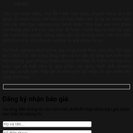
nghiệp.
Việc lựa chọn đúng chủ đề tranh cho từng chuyên khoa là một
bước đi chiến lược, thể hiện sự thấu hiểu tâm lý và sự quan tâm
sâu sắc đến trải nghiệm của bệnh nhân. Nếu bạn vẫn còn phân
vân trong việc kết hợp các chủ đề hoặc muốn tạo ra một bộ sưu
tập tranh độc quyền, mang đậm dấu ấn thương hiệu, việc tìm đến
một đơn vị tư vấn chuyên nghiệp là giải pháp tối ưu.
Với kinh nghiệm thiết kế và gia công tranh theo yêu cầu, đội ngũ
tại LUXECOR sẵn sàng lắng nghe và tư vấn để giúp bạn kiến tạo
một không gian phòng khám không chỉ đẹp về thẩm mỹ mà còn
hiệu quả về mặt tâm lý, góp phần xây dựng hình ảnh chuyên
nghiệp và tận tâm. Hãy để lại thông tin để nhận tư vấn miễn phí
ngay hôm nay.
Đăng ký nhận báo giá
Vui lòng điền thông tin vào form bên dưới để nhận được báo giá chính
xác nhất từ chúng tôi.