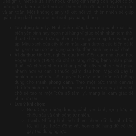
Design” (Thiết kế ưa sinh học), khẳng định rằng con người có xu
hướng tìm kiếm sự kết nối với thiên nhiên để cảm thấy thư giãn
và an toàn. Một không gian y tế kết nối với thiên nhiên sẽ giúp
giảm đáng kể hormone cortisol gây căng thẳng.
Tác động tâm lý:
Hình ảnh những khu rừng xanh mát, bãi
biển yên bình hay ngọn núi hùng vĩ giúp bệnh nhân tạm thời
thoát khỏi môi trường phòng khám, giảm nhịp tim và huyết
áp. Màu xanh của cây lá và màu xanh dương của biển cả là
hai gam màu có tác dụng xoa dịu thần kinh hiệu quả nhất.
Ví dụ thực tế:
Một nghiên cứu kinh điển của nhà khoa học
Roger Ulrich (1984) đã chỉ ra rằng những bệnh nhân phẫu
thuật có phòng nhìn ra khung cảnh cây xanh sẽ hồi phục
nhanh hơn và cần ít thuốc giảm đau hơn. Mặc dù đây là
nghiên cứu về cửa sổ, nguyên lý này hoàn toàn có thể áp
dụng cho
tranh phong cảnh
. Treo một bức tranh canvas
khổ lớn hình một con đường mòn trong rừng cây tại sảnh
chờ sẽ tạo ra một “cửa sổ tâm lý”, mang lại cảm giác dễ
chịu tức thì.
Lưu ý khi chọn:
Nên:
Chọn những khung cảnh yên bình, rộng lớn, có
chiều sâu và ánh sáng tự nhiên.
Tránh:
Những hình ảnh thiên nhiên dữ dội như bão
tố, núi lửa, hoặc động vật hoang dã hung dữ có thể
gây tác dụng ngược.