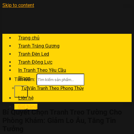
Skip to content
Trang chủ
Tranh Tráng Gương
Tranh Đèn Led
Tranh Động Lực
In Tranh Theo Yêu Cầu
Blogs
Tìm kiếm:
Tư Vấn Tranh Theo Phong Thủy
Liên hệ
Giỏ hàng
Bí Quyết Chọn Tranh Treo Tường Cho
Phòng Khám: Giảm Lo Âu, Tăng Tin
Tưởng