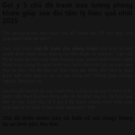
Gợi ý 5 chủ đề tranh treo tường phòng
khám giúp xoa dịu tâm lý hiệu quả nhất
2025
Chủ phòng khám nên chọn chủ đề tranh nào để vừa đẹp, vừa
giúp bệnh nhân an tâm?
Việc lựa chọn
chủ đề tranh cho phòng khám
phù hợp là một
quyết định chiến lược, không chỉ đơn thuần là trang trí. Các chủ
đề an toàn và hiệu quả nhất thường xoay quanh thiên nhiên, nghệ
thuật trừu tượng tối giản, hình học, trích dẫn tích cực và cận cảnh
hoa lá. Mỗi chủ đề đều có khả năng tác động đến tâm lý, giúp
giảm bớt cảm giác lo âu và xây dựng một không gian chuyên
nghiệp, đáng tin cậy.
Sau khi đã hiểu rõ
tại sao
tranh treo tường lại là yếu tố then chốt,
bước tiếp theo là chọn
đúng chủ đề
để phát huy tối đa hiệu quả
tâm lý này. Dưới đây là 5 gợi ý đã được chứng minh hiệu quả,
giúp bạn tự tin đưa ra lựa chọn sáng suốt nhất.
Chủ đề thiên nhiên (cây cỏ, biển cả, núi rừng): Mang
lại sự bình yên, thư thái