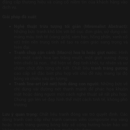
đẳng cấp thương hiệu và củng cố niềm tin của khách hàng vào
dịch vụ.
Giải pháp đề xuất:
Nghệ thuật trừu tượng tối giản (Minimalist Abstract):
Những bức tranh khổ lớn với bố cục đơn giản, sử dụng các
mảng màu tinh tế (vàng gold, xám bạc, hồng phấn, xanh cổ
vịt) trên nền trung tính sẽ tạo ra cảm giác sang trọng và
hiện đại.
Tranh chụp cận cảnh (Macro) hoa lá hoặc giọt nước:
Hình
ảnh một cánh hoa lan trắng muốt, một giọt sương đọng
trên chiếc lá non… thể hiện vẻ đẹp tinh khôi, tự nhiên và sự
chăm chút đến từng chi tiết. Chất liệu
tranh tráng gương
cao cấp sẽ đặc biệt phù hợp với chủ đề này, mang lại độ
bóng và chiều sâu ấn tượng.
Tranh line-art (vẽ nét) hình dáng con người:
Những bức vẽ
chỉ dùng vài đường nét thanh mảnh để phác họa khuôn
mặt hoặc dáng người một cách nghệ thuật sẽ rất phù hợp.
Chúng gợi lên vẻ đẹp hình thể một cách tinh tế, không phô
trương.
Lưu ý quan trọng:
Chất liệu tranh đóng vai trò quyết định. Các
dòng tranh cao cấp như tranh canvas viền composite mạ vàng
hoặc tranh tráng gương bóng bẩy sẽ cộng hưởng hoàn hảo với
không gian sang trọng mà bạn muốn xây dựng.