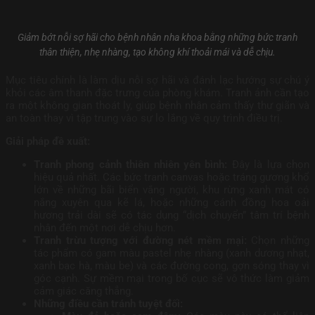
Giảm bớt nỗi sợ hãi cho bệnh nhân nha khoa bằng những bức tranh
thân thiện, nhẹ nhàng, tạo không khí thoải mái và dễ chịu.
Mục tiêu chính là làm dịu nỗi sợ hãi và đánh lạc hướng sự chú ý
khỏi các âm thanh đặc trưng của phòng khám. Tranh ảnh cần tạo
ra một không gian thoát ly, giúp bệnh nhân cảm thấy thư giãn và
an toàn thay vì tập trung vào sự lo lắng về quy trình điều trị.
Giải pháp đề xuất:
Tranh phong cảnh thiên nhiên yên bình:
Đây là lựa chọn
hiệu quả nhất. Các bức tranh canvas hoặc tráng gương khổ
lớn về những bãi biển vắng người, khu rừng xanh mát có
nắng xuyên qua kẽ lá, hoặc những cánh đồng hoa oải
hương trải dài sẽ có tác dụng “dịch chuyển” tâm trí bệnh
nhân đến một nơi dễ chịu hơn.
Tranh trừu tượng với đường nét mềm mại:
Chọn những
tác phẩm có gam màu pastel nhẹ nhàng (xanh dương nhạt,
xanh bạc hà, màu be) và các đường cong, gợn sóng thay vì
góc cạnh. Sự mềm mại trong bố cục sẽ vô thức làm giảm
cảm giác căng thẳng.
Những điều cần tránh tuyệt đối: