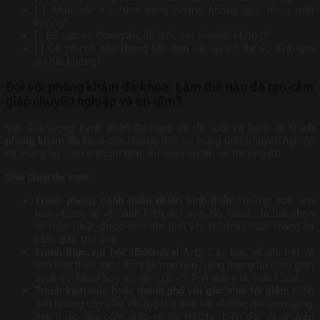
[ ] Màu sắc có tươi sáng nhưng không gây nhức mắt
không?
[ ] Bố cục có đơn giản, dễ hiểu với trẻ nhỏ không?
[ ] Có yếu tố nào (bóng tối, con vật lạ) có thể vô tình gây
sợ hãi không?
Đối với phòng khám đa khoa: Làm thế nào để tạo cảm
giác chuyên nghiệp và an tâm?
Với đối tượng bệnh nhân đa dạng về độ tuổi và bệnh lý,
tranh
phòng khám đa khoa
cần hướng đến sự trung tính, chuyên nghiệp
và mang lại cảm giác an tâm, tin cậy cho tất cả mọi người.
Giải pháp đề xuất:
Tranh phong cảnh thiên nhiên kinh điển:
Những bức ảnh
hoặc tranh vẽ về cảnh biển, núi non, hồ nước… là lựa chọn
an toàn nhất, được mọi lứa tuổi yêu thích và luôn mang lại
cảm giác thư thái.
Tranh thực vật học (Botanical Art):
Các bức vẽ chi tiết về
các loại thảo mộc, hoa lá trên nền trắng mang lại cảm giác
sạch sẽ, khoa học và gần gũi với lĩnh vực y tế, sức khỏe.
Tranh kiến trúc hoặc thành phố với góc nhìn tối giản:
Hình
ảnh những cây cầu, những tòa nhà với đường nét gọn gàng,
mạch lạc tạo cảm giác về sự trật tự, hiện đại và chuyên