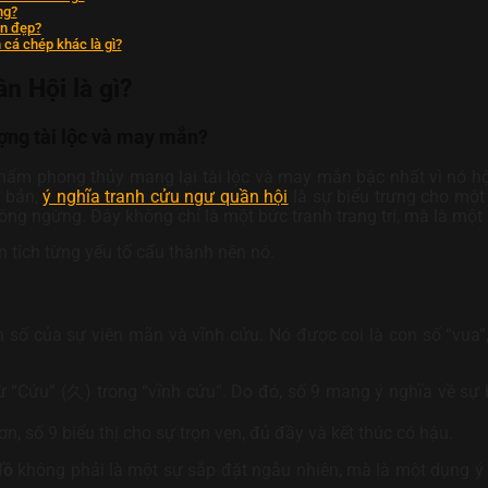
ng?
ền đẹp?
 cá chép khác là gì?
n Hội là gì?
ượng tài lộc và may mắn?
m phong thủy mang lại tài lộc và may mắn bậc nhất vì nó hội
ơ bản,
ý nghĩa tranh cửu ngư quần hội
là sự biểu trưng cho một
g ngừng. Đây không chỉ là một bức tranh trang trí, mà là một p
 tích từng yếu tố cấu thành nên nó.
số của sự viên mãn và vĩnh cửu. Nó được coi là con số “vua”,
“Cửu” (久) trong “vĩnh cửu”. Do đó, số 9 mang ý nghĩa về sự bề
n, số 9 biểu thị cho sự trọn vẹn, đủ đầy và kết thúc có hậu.
đồ
không phải là một sự sắp đặt ngẫu nhiên, mà là một dụng ý 