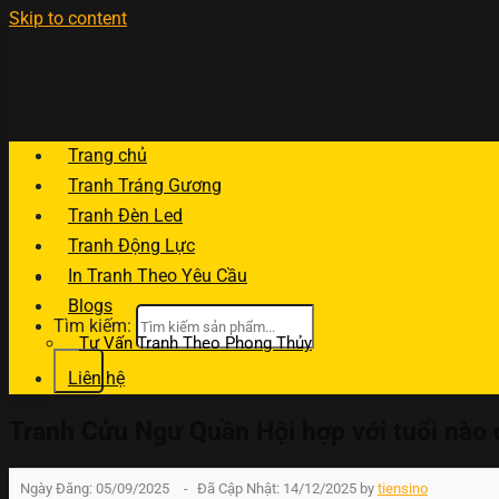
Skip to content
Trang chủ
Tranh Tráng Gương
Tranh Đèn Led
Tranh Động Lực
In Tranh Theo Yêu Cầu
Blogs
Tìm kiếm:
Tư Vấn Tranh Theo Phong Thủy
Liên hệ
Tranh Cửu Ngư Quần Hội hợp với tuổi nào đ
Ngày Đăng:
05/09/2025
-
Đã Cập Nhật:
14/12/2025
by
tiensino