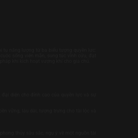
 tụ năng lượng từ ba biểu tượng quyền lực:
 cuộc sống viên mãn, sung túc vĩnh cửu, đạt
háp khí kích hoạt vượng khí cho gia chủ.
 đại diện cho đỉnh cao của quyền lực và sự
n vững, lâu dài, tượng trưng cho tài lộc và
phong thủy sâu sắc, ngụ ý về một nguồn tài