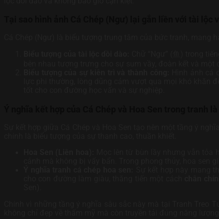
lộc dồi dào và không bao giờ cạn kiệt.
Tại sao hình ảnh Cá Chép (Ngư) lại gắn liền với tài lộc v
Cá Chép (Ngư) là biểu tượng trung tâm của bức tranh, mang hai
Biểu tượng của tài lộc dồi dào:
Chữ “Ngư” (鱼) trong tiến
bên nhau tượng trưng cho sự sum vầy, đoàn kết và một 
Biểu tượng của sự kiên trì và thành công:
Hình ảnh cá c
lực phi thường, lòng dũng cảm vượt qua mọi khó khăn để 
tốt cho con đường học vấn và sự nghiệp.
Ý nghĩa kết hợp của Cá Chép và Hoa Sen trong tranh là
Sự kết hợp giữa Cá Chép và Hoa Sen tạo nên một tầng ý nghĩa 
chính là biểu tượng của sự thanh cao, thuần khiết.
Hoa Sen (Liên hoa):
Mọc lên từ bùn lầy nhưng vẫn tỏa 
cảnh mà không bị vấy bẩn. Trong phong thủy, hoa sen gi
Ý nghĩa tranh cá chép hoa sen:
Sự kết hợp này mang thôn
cho con đường làm giàu, thăng tiến một cách
chân chín
Sen).
Chính vì những tầng ý nghĩa sâu sắc này mà tại Tranh Treo 
không chỉ đẹp về thẩm mỹ mà còn truyền tải đúng năng lượn