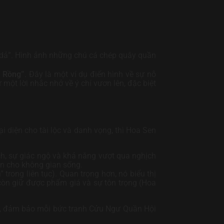
 dả”. Hình ảnh những chú cá chép quây quần
a Rồng”
. Đây là một ví dụ điển hình về sự nỗ
một lời nhắc nhở về ý chí vươn lên, đặc biệt
 diện cho tài lộc và danh vọng, thì Hoa Sen
h, sự giác ngộ và khả năng vượt qua nghịch
an cho không gian sống.
trong liên tục). Quan trọng hơn, nó biểu thị
 còn giữ được phẩm giá và sự tôn trọng (Hoa
ng, đảm bảo mỗi bức tranh Cửu Ngư Quần Hội