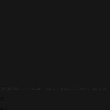
Cửu Ngư Quần Hội để cảm nhận giá trị sâu sắc mà nó mang lại.
t?
Hội?