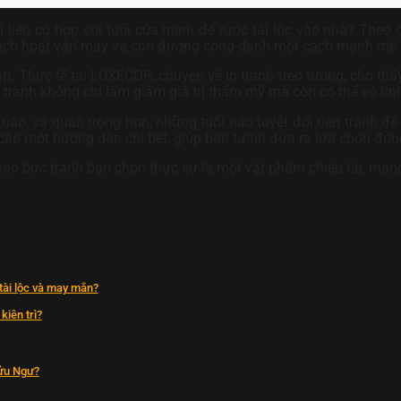
iệu có hợp với tuổi của mình để rước tài lộc vào nhà? Theo c
úp kích hoạt vận may và con đường công danh một cách mạnh mẽ.
áp. Thực tế tại LUXECOR, chuyên về in tranh treo tường, cho th
ranh không chỉ làm giảm giá trị thẩm mỹ mà còn có thể vô tình
 nào, và quan trọng hơn, những tuổi nào tuyệt đối nên tránh đ
cấp một hướng dẫn chi tiết, giúp bạn tự tin đưa ra lựa chọn đún
o bức tranh bạn chọn thực sự là một vật phẩm chiêu tài, mang 
tài lộc và may mắn?
kiên trì?
Cửu Ngư?