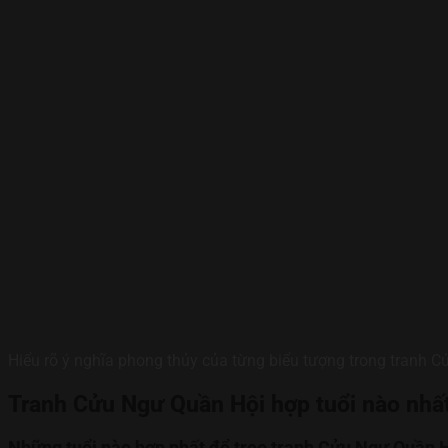
Hiểu rõ ý nghĩa phong thủy của từng biểu tượng trong tranh 
Tranh Cửu Ngư Quần Hội hợp tuổi nào nhấ
Những tuổi nào hợp nhất để treo tranh Cửu Ngư Quần 