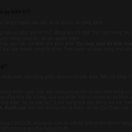
à sự kiên trì?
 tầng ý nghĩa sâu sắc về cả tài lộc và công danh.
g Hán có phát âm là “Yú”, đồng âm với chữ “Dư” (余) trong “dư
cuộc sống sung túc, dư dả quanh năm.
hép gắn liền với điển tích kinh điển
“Cá chép vượt Vũ Môn hó
đạt đến thành công tột đỉnh. Treo tranh cá chép trong nhà như 
 gì?
hoàn hảo, cân bằng giữa vật chất và tinh thần. Nếu Cá Chép đại
hương thơm ngát, hoa sen tượng trưng cho phẩm chất trong sạc
úp điều hòa khí vượng, xua tan phiền não và mang lại sự bình 
g điệp “dư dả liên tục” (Liên trong hoa sen đồng âm với “liên” 
h, thanh cao
. Gia chủ không chỉ có được tài lộc (Cá Chép) mà
Tường LUXECOR, chúng tôi luôn tư vấn kỹ lưỡng cho khách hà
g tích cực mà gia chủ mong muốn.