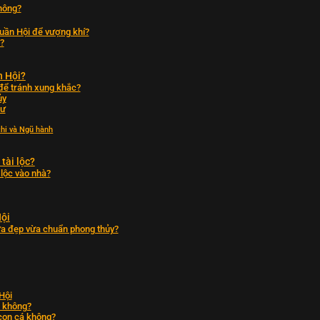
không?
uần Hội để vượng khí?
?
n Hội?
 để tránh xung khắc?
ủy
gư
chi và Ngũ hành
tài lộc?
lộc vào nhà?
Hội
a đẹp vừa chuẩn phong thủy?
Hội
c không?
 con cá không?