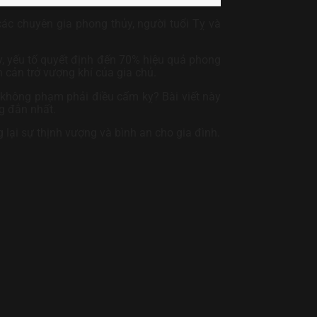
ác chuyên gia phong thủy, người tuổi Tỵ và
ấy, yếu tố quyết định đến 70% hiệu quả phong
 cản trở vượng khí của gia chủ.
ể không phạm phải điều cấm kỵ? Bài viết này
g đắn nhất.
lại sự thịnh vượng và bình an cho gia đình.