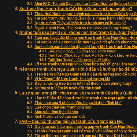
Mini-FAQ: Tôi tuổi Dậu, treo tranh Cửu Ngư có thực sự tốt 
Xét theo Ngũ Hành, tranh Cửu Ngư Quần Hội hợp mệnh gì?
Theo Ngũ Hành, người mệnh nào nên treo tranh Cửu Ngư Q
Tại sao tranh Cửu Ngư Quần Hội lại mang hành Thủy vượng
Người mệnh Thủy và Mộc treo tranh này có lợi ích gì?
Người mệnh Hỏa, Thổ, Kim có nên treo tranh này không?
Những tuổi nào tuyệt đối không nên treo tranh Cửu Ngư Quầ
Tuổi nào tuyệt đối không nên treo tranh Cửu Ngư Quần Hội
Tại sao lại có sự xung khắc này? Lý giải từ góc độ phong th
Danh sách các tuổi cần đặc biệt lưu ý khi treo tranh Cửu N
Tuổi Thìn (Rồng) – “Lưỡng Long Tranh Châu”
Tuổi Tuất (Chó), Sửu (Trâu), Mùi (Dê) – Xung khắc về Địa 
Tuổi Ngọ (Ngựa) – Cần xem xét kỹ lưỡng
Lỡ treo tranh Cửu Ngư khi không hợp tuổi thì phải làm sao?
Nên treo tranh Cửu Ngư Quần Hội ở đâu và hướng nào để hút 
Treo tranh Cửu Ngư Quần Hội ở đâu và hướng nào để rước 
Vị trí “vàng” để treo tranh, thu hút vượng khí
Đâu là hướng treo tranh tốt nhất theo la bàn phong thủy?
Những vị trí cấm kỵ tuyệt đối cần tránh
Lưu ý quan trọng khi chọn mua và treo tranh Cửu Ngư Quần 
Làm thế nào để chọn được bức tranh Cửu Ngư Quần Hội vừ
Thần thái của 9 chú cá: Yếu tố quyết định “linh khí”
Lựa chọn chất liệu tranh phù hợp
Màu sắc tổng thể hài hòa
Kích thước và bố cục cân đối
FAQ – Câu hỏi thường gặp về tranh Cửu Ngư Quần Hội
Giải đáp các thắc mắc thường gặp về tranh Cửu Ngư Quần 
Tranh Cửu Ngư Quần Hội có treo ở văn phòng công ty đượ
Tôi có thể treo tranh chỉ có 8 con cá (Bát Ngư Đồ) hoặc 10