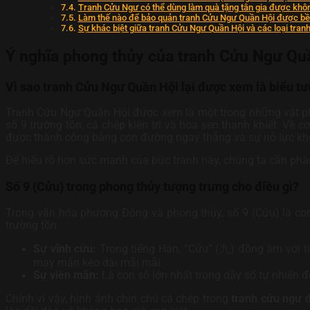
Tranh Cửu Ngư có thể dùng làm quà tặng tân gia được khô
Làm thế nào để bảo quản tranh Cửu Ngư Quần Hội được b
Sự khác biệt giữa tranh Cửu Ngư Quần Hội và các loại tranh
Ý nghĩa phong thủy của tranh Cửu Ngư Quầ
Vì sao tranh Cửu Ngư Quần Hội lại được xem là biểu t
Tranh Cửu Ngư Quần Hội được xem là một trong những vật phẩ
số 9 trường tồn, cá chép kiên trì và hoa sen thanh khiết. Về c
được thành công bằng con đường ngay thẳng và sự nỗ lực khôn
Để hiểu rõ hơn sức mạnh của bức tranh này, chúng ta cần phân
Số 9 (Cửu) trong phong thủy tượng trưng cho điều gì?
Trong văn hóa phương Đông và phong thủy, số 9 (Cửu) là con 
trường tồn.
Sự vĩnh cửu:
Trong tiếng Hán, “Cửu” (九) đồng âm với từ 
may mắn kéo dài mãi mãi.
Sự viên mãn:
Là con số lớn nhất trong dãy số tự nhiên đơ
Chính vì vậy, hình ảnh chín chú cá chép trong
tranh cửu ngư 