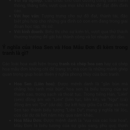
Với sự nghiệp:
Cầu chúc cho con đường công danh hanh
thông, thăng tiến, vượt qua mọi khó khăn để đạt đến đỉnh
cao.
Với học vấn:
Tượng trưng cho sự đỗ đạt, thành tài, đặc
biệt phù hợp cho những gia đình có con em đang trong giai
đoạn học tập, thi cử.
Với kinh doanh:
Biểu thị cho sự kiên trì, vượt qua thử thách
thương trường để gặt hái thành công và lợi nhuận dồi dào.
Ý nghĩa của Hoa Sen và Hoa Mẫu Đơn đi kèm trong
tranh là gì?
Các loài hoa xuất hiện trong
tranh cá chép hoa sen
hay cá chép
hoa mẫu đơn không chỉ để trang trí, mà còn là những mảnh ghép
quan trọng giúp hoàn thiện ý nghĩa phong thủy của bức tranh.
Hoa Sen (Liên hoa):
Được mệnh danh là “gần bùn mà
chẳng hôi tanh mùi bùn”, hoa sen là biểu tượng của sự
thanh cao, trong sạch và thoát tục. Trong tiếng Hán, “Liên”
(sen) đồng âm với “Liên” (liên tục, liền kề), và “Ngư” (cá)
đồng âm với “Dư” (dư dả). Sự kết hợp giữa Cá Chép và Hoa
Sen tạo thành biểu tượng “Liên Dư”, mang ý nghĩa tài lộc,
của cải dư dả hết năm này qua năm khác.
Hoa Mẫu Đơn:
Được mệnh danh là “vua của các loài hoa”,
Mẫu Đơn là biểu tượng của sự giàu sang, phú quý, thịnh