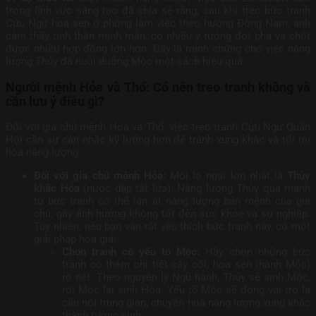
trong lĩnh vực sáng tạo đã chia sẻ rằng, sau khi treo bức tranh
Cửu Ngư hoa sen ở phòng làm việc theo hướng Đông Nam, anh
cảm thấy tinh thần minh mẫn, có nhiều ý tưởng đột phá và chốt
được nhiều hợp đồng lớn hơn. Đây là minh chứng cho việc năng
lượng Thủy đã nuôi dưỡng Mộc một cách hiệu quả.
Người mệnh Hỏa và Thổ: Có nên treo tranh không và
cần lưu ý điều gì?
Đối với gia chủ mệnh Hỏa và Thổ, việc treo tranh Cửu Ngư Quần
Hội cần sự cân nhắc kỹ lưỡng hơn để tránh xung khắc và tối ưu
hóa năng lượng.
Đối với gia chủ mệnh Hỏa:
Mối lo ngại lớn nhất là
Thủy
khắc Hỏa
(nước dập tắt lửa). Năng lượng Thủy quá mạnh
từ bức tranh có thể lấn át năng lượng bản mệnh của gia
chủ, gây ảnh hưởng không tốt đến sức khỏe và sự nghiệp.
Tuy nhiên, nếu bạn vẫn rất yêu thích bức tranh này, có một
giải pháp hóa giải:
Chọn tranh có yếu tố Mộc:
Hãy chọn những bức
tranh có thêm chi tiết cây cối, hoa sen (hành Mộc)
rõ nét. Theo nguyên lý Ngũ hành, Thủy sẽ sinh Mộc,
rồi Mộc lại sinh Hỏa. Yếu tố Mộc sẽ đóng vai trò là
cầu nối trung gian, chuyển hóa năng lượng xung khắc
thành tương sinh.