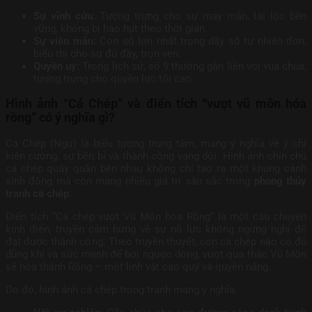
Sự vĩnh cửu:
Tượng trưng cho sự may mắn, tài lộc bền
vững, không bị hao hụt theo thời gian.
Sự viên mãn:
Con số lớn nhất trong dãy số tự nhiên đơn,
biểu thị cho sự đủ đầy, trọn vẹn.
Quyền uy:
Trong lịch sử, số 9 thường gắn liền với vua chúa,
tượng trưng cho quyền lực tối cao.
Hình ảnh “Cá Chép” và điển tích “vượt vũ môn hóa
rồng” có ý nghĩa gì?
Cá Chép (Ngư) là biểu tượng trung tâm, mang ý nghĩa về ý chí
kiên cường, sự bền bỉ và thành công vang dội. Hình ảnh chín chú
cá chép quây quần bên nhau không chỉ tạo ra một khung cảnh
sinh động mà còn mang nhiều giá trị sâu sắc trong
phong thủy
tranh cá chép
.
Điển tích “Cá chép vượt Vũ Môn hóa Rồng” là một câu chuyện
kinh điển, truyền cảm hứng về sự nỗ lực không ngừng nghỉ để
đạt được thành công. Theo truyền thuyết, con cá chép nào có đủ
dũng khí và sức mạnh để bơi ngược dòng, vượt qua thác Vũ Môn
sẽ hóa thành Rồng – một linh vật cao quý và quyền năng.
Do đó, hình ảnh cá chép trong tranh mang ý nghĩa: