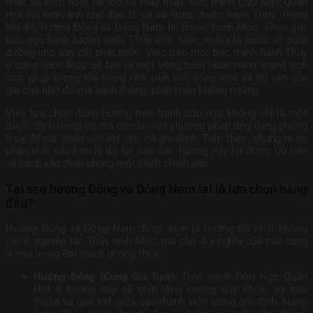
nhất để kích hoạt tài lộc và may mắn. Bức tranh Cửu Ngư Quần
Hội với hình ảnh chủ đạo là cá và nước thuộc hành Thủy. Trong
khi đó, hướng Đông và Đông Nam lại thuộc hành Mộc. Theo quy
luật ngũ hành tương sinh, Thủy sinh Mộc, nghĩa là nước sẽ nuôi
dưỡng cho cây cối phát triển. Việc treo một bức tranh hành Thủy
ở cung hành Mộc sẽ tạo ra một vòng tuần hoàn năng lượng tích
cực, giúp vượng khí trong nhà sinh sôi, công việc và tài vận của
gia chủ nhờ đó mà hanh thông, phát triển không ngừng.
Việc lựa chọn đúng hướng treo tranh cửu ngư không chỉ là một
quyết định trang trí, mà còn là một phương pháp ứng dụng phong
thủy để cải thiện vận khí cho cả gia đình. Tiếp theo, chúng ta sẽ
phân tích sâu hơn lý do tại sao các hướng này lại được ưu tiên
và cách xác định chúng một cách chính xác.
Tại sao hướng Đông và Đông Nam lại là lựa chọn hàng
đầu?
Hướng Đông và Đông Nam được xem là hướng tốt nhất không
chỉ vì nguyên tắc Thủy sinh Mộc, mà còn vì ý nghĩa của các cung
vị này trong Bát trạch phong thủy.
Hướng Đông (Cung Gia Đạo):
Treo tranh Cửu Ngư Quần
Hội ở hướng này sẽ giúp tăng cường sức khỏe, sự hòa
thuận và gắn kết giữa các thành viên trong gia đình. Năng