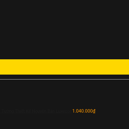
1.040.000
₫
 Tường Thiết Kế Nguyên Bản Luxecor