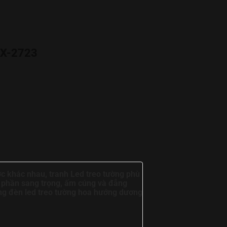
UX-2723
ớc khác nhau, tranh Led treo tường phù
 phần sang trọng, ấm cúng và đẳng
ng đèn led treo tường hoa hướng dương