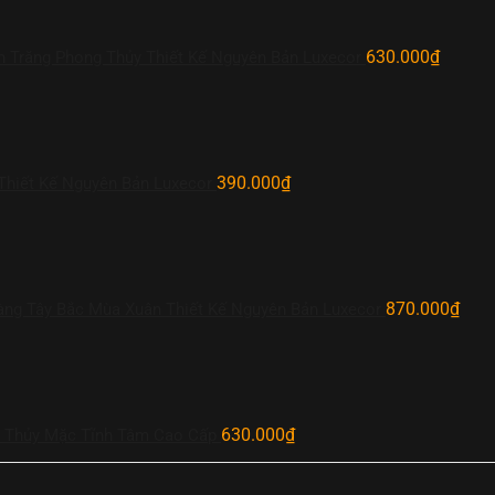
630.000
₫
 Trăng Phong Thủy Thiết Kế Nguyên Bản Luxecor
390.000
₫
Thiết Kế Nguyên Bản Luxecor
870.000
₫
àng Tây Bắc Mùa Xuân Thiết Kế Nguyên Bản Luxecor
630.000
₫
n Thủy Mặc Tĩnh Tâm Cao Cấp