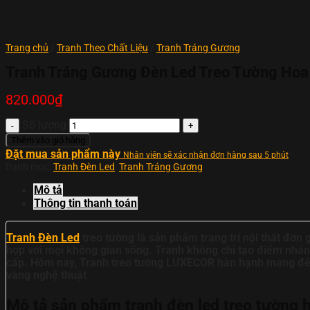
Trang chủ
/
Tranh Theo Chất Liệu
/
Tranh Tráng Gương
Tranh Tráng Gương Đèn Led Treo Tường H
820.000
₫
Số lượng
Thêm vào giỏ hàng
Đặt mua sản phẩm này
Nhân viên sẽ xác nhận đơn hàng sau 5 phút
Danh mục:
Tranh Đèn Led
,
Tranh Tráng Gương
Mô tả
Thông tin thanh toán
Tranh Đèn Led
treo tường là sản phẩm trang trí nội thất đơn
hợp với mọi không gian sống. Tranh không chỉ tạo điểm nhấ
cấp. Hôm nay, Tranh treo tường LUXECOR hân hạnh mang đế
vàng nghệ thuật
Mô tả sản phẩm tranh đèn led treo tường