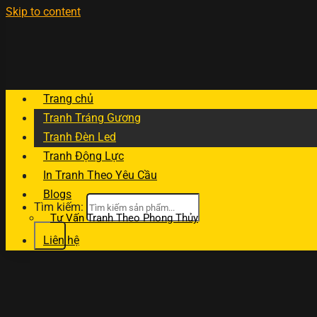
Skip to content
Trang chủ
Tranh Tráng Gương
Tranh Đèn Led
Tranh Động Lực
In Tranh Theo Yêu Cầu
Blogs
Tìm kiếm:
Tư Vấn Tranh Theo Phong Thủy
Liên hệ