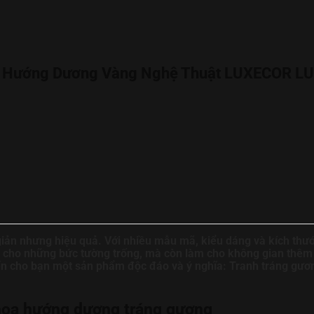
oa Hướng Dương Vàng Nghệ Thuật LUXECOR L
 giản nhưng hiệu quả. Với nhiều mẫu mã, kiểu dáng và kích thư
n cho những bức tường trống, mà còn làm cho không gian thêm
n cho bạn một sản phẩm độc đáo và ý nghĩa:
Tranh tráng gươ
 hoa hướng dương tráng gương