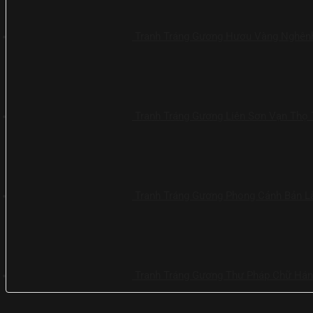
Tranh Tráng Gương Hươu Vàng Nghênh
Tranh Tráng Gương Liên Sơn Vạn Thọ 
Tranh Tráng Gương Phong Cảnh Bản L
Tranh Tráng Gương Thư Pháp Chữ Há